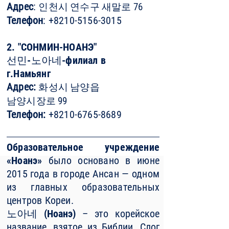
Адрес
:
인천시 연수구 새말로
76
Телефон
: +8210-5156-3015
2. "СОНМИН-НОАНЭ"
선민-노아네-филиал в
г.Намьянг
Адрес:
화성시 남양읍
남양시장로
99
Телефон:
+8210-6765-8689
Образовательное учреждение
«Ноанэ»
было основано в июне
2015 года в городе Ансан — одном
из главных образовательных
центров Кореи.
노아네 (Ноанэ)
– это корейское
название, взятое из Библии. Слог