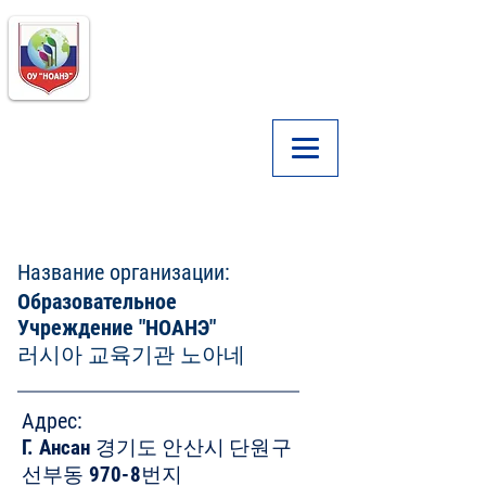
Образовательное
Учреждение
"НОАНЭ"
основано в 2015 году
+
8210-8181-4479
+ 8210-5156-3015
Основные сведения
Название организации:
Образовательное
Учреждение
"НОАНЭ"
러시아 교육기관 노아네
Адрес:
Г. Ансан 경기도 안산시
단원구
선부동
970-8번지