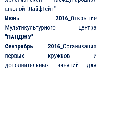
школой "ЛайфГейт"
Июнь 2016_
Открытие
Мультикультурного центра
"ПАНДЖУ"
Сентрябрь 2016_
Организация
первых кружков и
дополнительных занятий для
учеников "НОАНЭ"
Октябрь 2016_
Проведение
первого ежегодного Лагеря для
учеников "НОАНЭ"
2017_
Заключение соглашений о
партнерстве "НОАНЭ"
с
Университетом "Чунан"